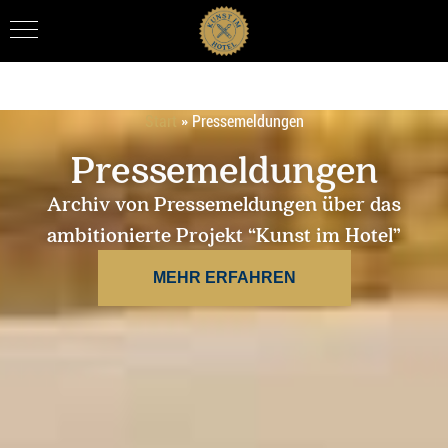
Start
»
Pressemeldungen
Pressemeldungen
Archiv von Pressemeldungen über das
ambitionierte Projekt “Kunst im Hotel”
MEHR ERFAHREN