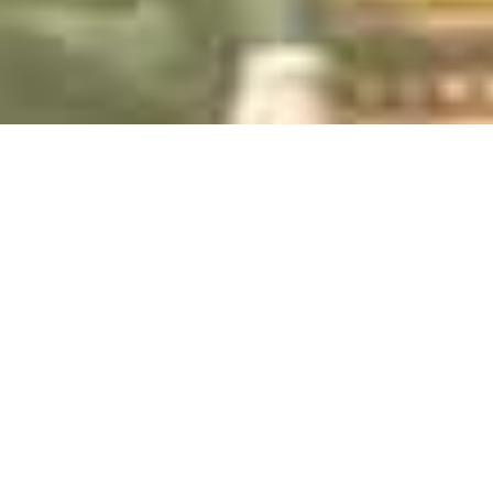
Pressemeldungen rund um
Kunst im Hotel
Kunst im Hotel
ist ein wunderbares Projekt über das sich
wunderbar berichten lässt. Im Folgenden erhalten Sie eine Auswahl
an Artikeln insbesondere von
Onetz
, einer regionalen Zeitung der
Oberpfalz. Klicken Sie einfach die Links an, um zum Artikel zu
gelangen.