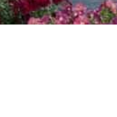
e
adtmandala von Nina Ferstl
(3. Juni 2020)
 Hermann-Maria Prätorius
(14. Juli 2020)
um Muttertag 2021
(27. April 2021)
Dimension 2024
(22. April 2024)
z bei StimulART 2021
(13. Januar 2022)
er
(20. Februar 2024)
 Februar 2024)