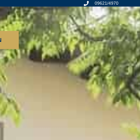
09621/4970
N