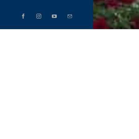
Beiträg
Amberger St
Der Künstler
Frühstück z
Spirit-Art-
Zweiter Plat
Seiten
Achim Hüttn
Aktuell
(20.