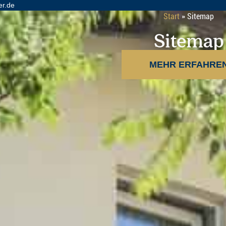
er.de
Start
»
Sitemap
Sitemap
MEHR ERFAHRE